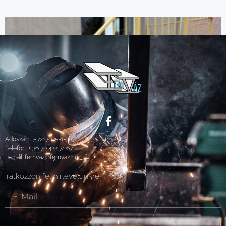
Adószám: 57217075-1-32
Telefon:
+ 36 70 422 74 67
E-mail:
femvaz@femvaz.hu
Iratkozzon fel hírlevelünkre!