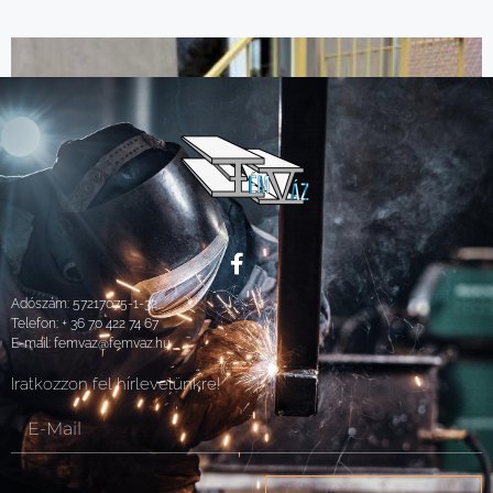
Adószám: 57217075-1-32
Telefon:
+ 36 70 422 74 67
E-mail:
femvaz@femvaz.hu
Iratkozzon fel hírlevelünkre!