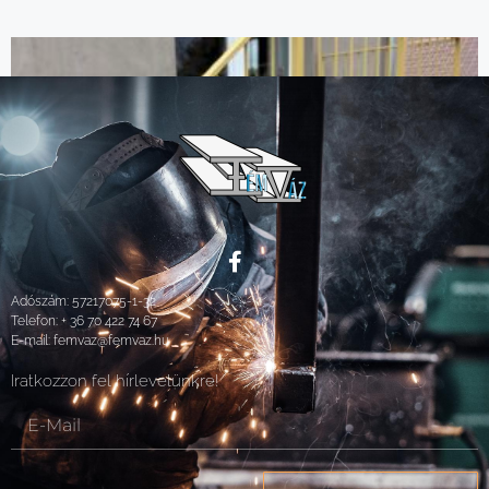
Adószám: 57217075-1-32
Telefon:
+ 36 70 422 74 67
E-mail:
femvaz@femvaz.hu
Iratkozzon fel hírlevelünkre!