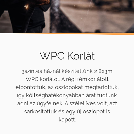
WPC Korlát
3szintes háznál készítettünk 2 8x3m
WPC korlátot. A régi fémkorlátott
elbontottuk, az oszlopokat megtartottuk,
így költséghatékonyabban árat tudtunk
adni az ügyfélnek. A szélei íves volt, azt
sarkosítottuk és egy új oszlopot is
kapott.