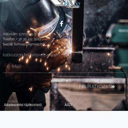
Adószám: 57217075-1-32
Telefon:
+ 36 70 422 74 67
E-mail:
femvaz@femvaz.hu
Iratkozzon fel hírlevelünkre!
FELIRATKOZÁS
Adatkezelési tájékoztató
ÁSZF