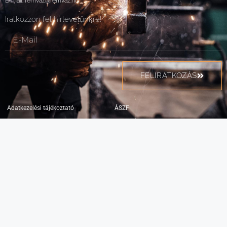
E-mail:
femvaz@femvaz.hu
Iratkozzon fel hírlevelünkre!
FELIRATKOZÁS
Adatkezelési tájékoztató
ÁSZF