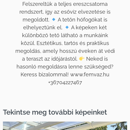
Felszereltük a teljes ereszcsatorna
rendszert, így az esővíz elvezetése is
megoldott.
A tetőn hófogókat is
elhelyeztünk el.
A képeken két
különböző tető látható a munkáink
közül. Esztétikus, tartós és praktikus
megoldás, amely hosszú éveken át védi
a teraszt az időjárástól.
Neked is
hasonló megoldásra lenne szükséged?
Keress bizalommal! www.femvaz.hu
+36704227467
Tekintse meg további képeinket