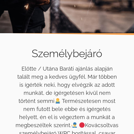
Személybejáró
Előtte / Utána Baráti ajánlás alapján
talált meg a kedves ügyfél. Már többen
is ígérték neki, hogy elvégzik az adott
munkát, de ígérgetésen kívül nem
történt semmi
Természetesen most
nem futott bele ebbe és ígérgetés
helyett, én el is végeztem a munkát a
megbeszéltek szerint.
Kovácsoltvas
személybejáró WPC borítással, csavar