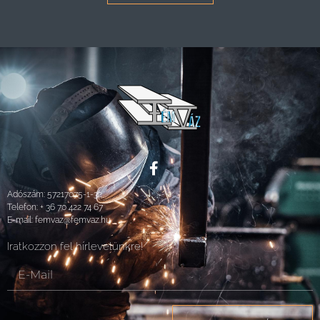
Adószám: 57217075-1-32
Telefon:
+ 36 70 422 74 67
E-mail:
femvaz@femvaz.hu
Iratkozzon fel hírlevelünkre!