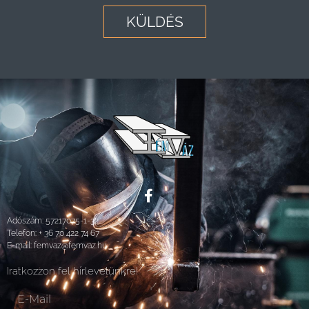
KÜLDÉS
Adószám: 57217075-1-32
Telefon:
+ 36 70 422 74 67
E-mail:
femvaz@femvaz.hu
Iratkozzon fel hírlevelünkre!