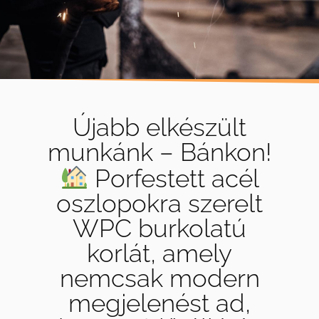
Újabb elkészült
munkánk – Bánkon!
Porfestett acél
oszlopokra szerelt
WPC burkolatú
korlát, amely
nemcsak modern
megjelenést ad,