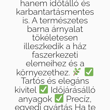
hanem időtálló és
karbantartásmentes
is. A természetes
barna árnyalat
tökéletesen
illeszkedik a ház
faszerkezeti
elemeihez és a
környezethez.
Tartós és elegáns
kivitel
Időjárásálló
anyagok
Precíz,
egyedi gyártás Ha te