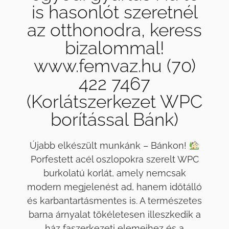
is hasonlót szeretnél
az otthonodra, keress
bizalommal!
www.femvaz.hu (70)
422 7467
(Korlátszerkezet WPC
borítással Bánk)
Újabb elkészült munkánk – Bánkon!
Porfestett acél oszlopokra szerelt WPC
burkolatú korlát, amely nemcsak
modern megjelenést ad, hanem időtálló
és karbantartásmentes is. A természetes
barna árnyalat tökéletesen illeszkedik a
ház faszerkezeti elemeihez és a