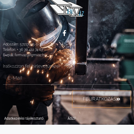
Adószám: 57217075-1-32
Telefon:
+ 36 70 422 74 67
E-mail:
femvaz@femvaz.hu
Iratkozzon fel hírlevelünkre!
FELIRATKOZÁS
Adatkezelési tájékoztató
ÁSZF