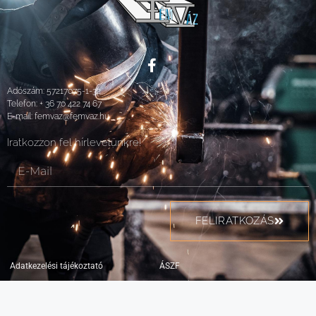
Adószám: 57217075-1-32
Telefon:
+ 36 70 422 74 67
E-mail:
femvaz@femvaz.hu
Iratkozzon fel hírlevelünkre!
FELIRATKOZÁS
Adatkezelési tájékoztató
ÁSZF