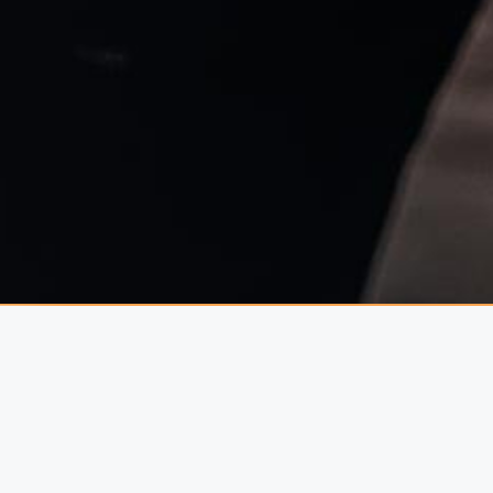
Fa kerítés
? Hmmm.. Megfelelően kezelve több évtizedig is kerí