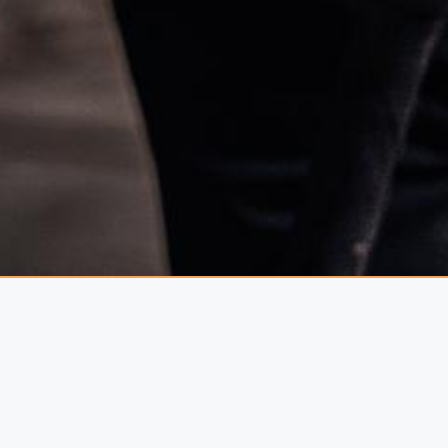
tés tudd maradni. Nem régibben