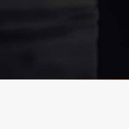
Menyire is tartós a fakerítés