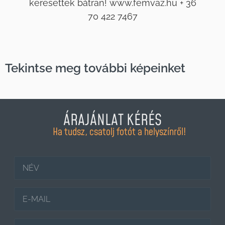
keresettek bátran! www.femvaz.hu + 36
70 422 7467
Tekintse meg további képeinket
ÁRAJÁNLAT KÉRÉS
Ha tudsz, csatolj fotót a helyszínről!