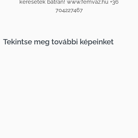
keresetek bátran! www.femvaz.hu +36
704227467
Tekintse meg további képeinket