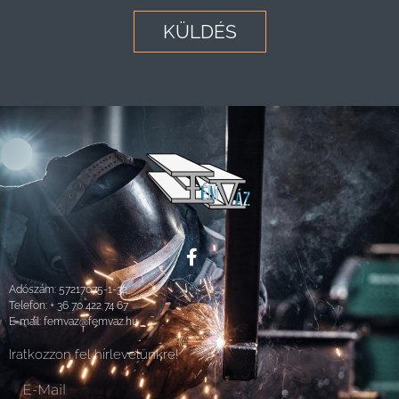
KÜLDÉS
Adószám: 57217075-1-32
Telefon:
+ 36 70 422 74 67
E-mail:
femvaz@femvaz.hu
Iratkozzon fel hírlevelünkre!