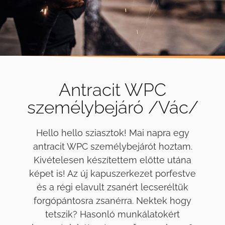
Antracit WPC
személybejáró /Vác/
Hello hello sziasztok! Mai napra egy
antracit WPC személybejárót hoztam.
Kivételesen készítettem előtte utána
képet is! Az új kapuszerkezet porfestve
és a régi elavult zsanért lecseréltük
forgópántosra zsanérra. Nektek hogy
tetszik? Hasonló munkálatokért