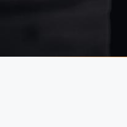
Antracit
Antracit minimalista korlát, 
része lemezborítással rende
pontokat, így szebb összhangot
párkány miatt. Hasonló munká