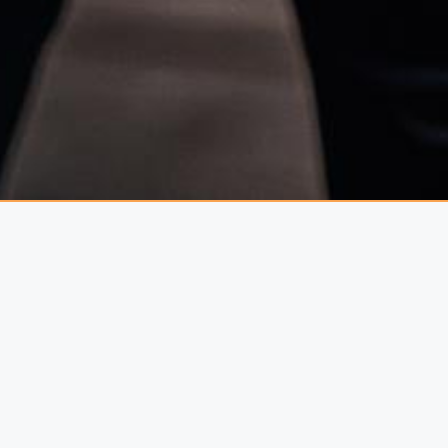
zítéssel.
168 cm magas korlát aminek egy
redőnytokokat és a rögzítési
mális kinyúlással rendelkezik a
ése! www.femvaz.hu +36 70 422