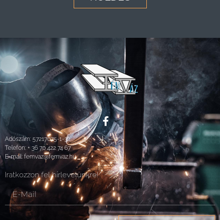
Adószám: 57217075-1-32
Telefon:
+ 36 70 422 74 67
E-mail:
femvaz@femvaz.hu
Iratkozzon fel hírlevelünkre!