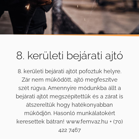
8. kerületi bejárati ajtó
8. kerületi bejárati ajtót pofoztuk helyre.
Zár nem működött, ajtó megfeszítve
szét rúgva. Amennyire módunkba állt a
bejárati ajtót megszépítettük és a zárat is
átszereltük hogy hatékonyabban
működjön. Hasonló munkálatokért
keresettek bátran! www.femvaz.hu + (70)
422 7467