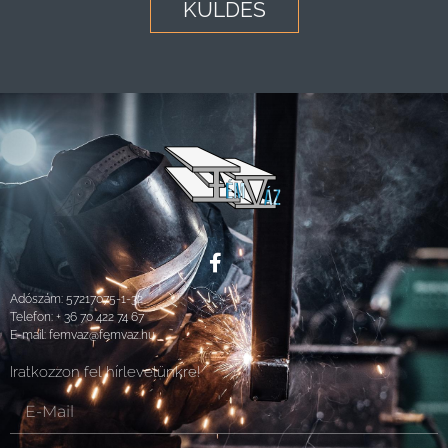
KÜLDÉS
Adószám: 57217075-1-32
Telefon:
+ 36 70 422 74 67
E-mail:
femvaz@femvaz.hu
Iratkozzon fel hírlevelünkre!