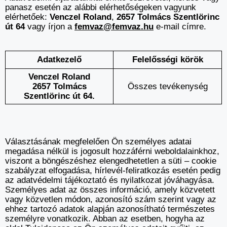
panasz esetén az alábbi elérhetőségeken vagyunk
elérhetőek:
Venczel Roland
,
2657 Tolmács Szentlörinc
út 64
vagy írjon a
femvaz@femvaz.hu
e-mail címre.
Adatkezelő
Felelősségi körök
Venczel Roland
2657 Tolmács
Összes tevékenység
Szentlörinc út 64.
Választásának megfelelően Ön személyes adatai
megadása nélkül is jogosult hozzáférni weboldalainkhoz,
viszont a böngészéshez elengedhetetlen a süti – cookie
szabályzat elfogadása, hírlevél-feliratkozás esetén pedig
az adatvédelmi tájékoztató és nyilatkozat jóváhagyása.
Személyes adat az összes információ, amely közvetett
vagy közvetlen módon, azonosító szám szerint vagy az
ehhez tartozó adatok alapján azonosítható természetes
személyre vonatkozik. Abban az esetben, hogyha az