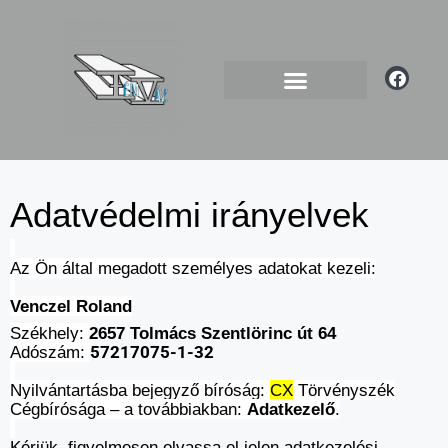
Adatvédelmi irányelvek
Az Ön által megadott személyes adatokat kezeli:
Venczel Roland
Székhely:
2657 Tolmács Szentlörinc út 64
Adószám:
57217075-1-32
Nyilvántartásba bejegyző bíróság:
CX
Törvényszék
Cégbírósága – a továbbiakban:
Adatkezelő
.
Kérjük, figyelmesen olvassa el jelen adatkezelési