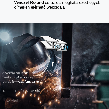
Venczel Roland
és az ott meghatározott egyéb
címeken elérhető weboldalai
Adószám: 57217075-1-32
Telefon:
+ 36 70 422 74 67
E-mail:
femvaz@femvaz.hu
Iratkozzon fel hírlevelünkre!