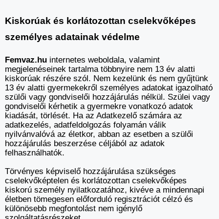
Kiskorúak és korlátozottan cselekvőképes
személyes adatainak védelme
Femvaz.hu
internetes weboldala, valamint
megjelenéseinek tartalma többnyire nem 13 év alatti
kiskorúak részére szól. Nem kezelünk és nem gyűjtünk
13 év alatti gyermekekről személyes adatokat igazolható
szülői vagy gondviselői hozzájárulás nélkül. Szülei vagy
gondviselői kérhetik a gyermekre vonatkozó adatok
kiadását, törlését. Ha az Adatkezelő számára az
adatkezelés, adatfeldolgozás folyamán válik
nyilvánvalóvá az életkor, abban az esetben a szülői
hozzájárulás beszerzése céljából az adatok
felhasználhatók.
Törvényes képviselő hozzájárulása szükséges
cselekvőképtelen és korlátozottan cselekvőképes
kiskorú személy nyilatkozatához, kivéve a mindennapi
életben tömegesen előforduló regisztrációt célzó és
különösebb megfontolást nem igénylő
szolgáltatásrészeket.